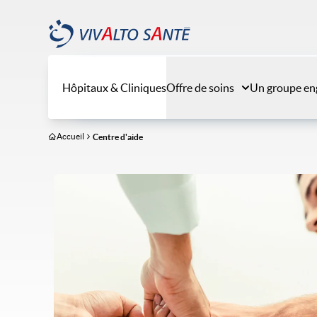
Aller
au
contenu
principal
Hôpitaux & Cliniques
Offre de soins
Un groupe en
Accueil
Centre d'aide
Image