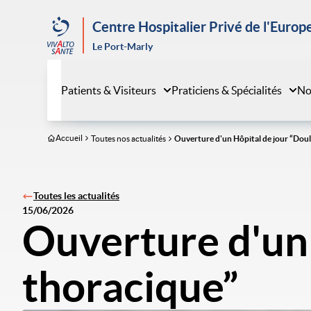
Aller
au
Centre Hospitalier Privé de l'Europ
contenu
Le Port-Marly
principal
Patients & Visiteurs
Praticiens & Spécialités
No
Accueil
Toutes nos actualités
Ouverture d'un Hôpital de jour “Dou
Toutes les actualités
15/06/2026
Ouverture d'un 
thoracique”