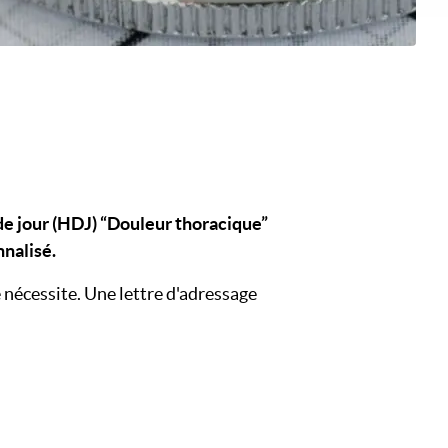
 de jour (HDJ) “Douleur thoracique”
nnalisé.
e nécessite. Une lettre d'adressage