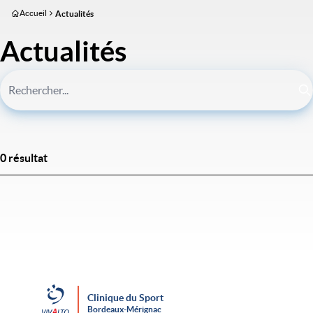
Aller
Accueil
Actualités
au
contenu
Actualités
principal
0 résultat
Clinique du Sport
Bordeaux-Mérignac