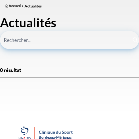
Aller
Accueil
Actualités
au
contenu
Actualités
principal
0 résultat
Clinique du Sport
Bordeaux-Mérignac