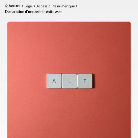
Aller
Accueil
Légal
Accessibilité numérique
au
Déclaration d’accessibilité site web
contenu
Image
principal