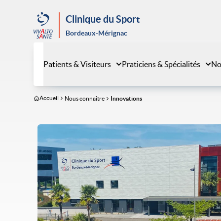
Aller
au
Clinique du Sport
contenu
Bordeaux-Mérignac
principal
Patients & Visiteurs
Praticiens & Spécialités
No
Accueil
Nous connaître
Innovations
Image