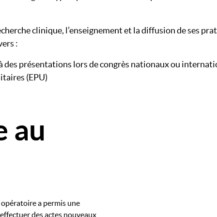
cherche clinique, l’enseignement et la diffusion de ses pr
ers :
à des présentations lors de congrès nationaux ou internati
itaires (EPU)
e au
Image
c opératoire a permis une
t effectuer des actes nouveaux