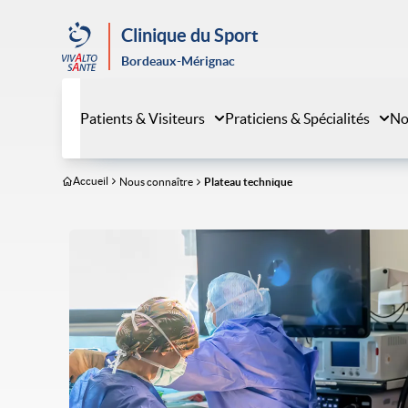
Aller
au
Clinique du Sport
contenu
Bordeaux-Mérignac
principal
Patients & Visiteurs
Praticiens & Spécialités
No
Accueil
Nous connaître
Plateau technique
Image