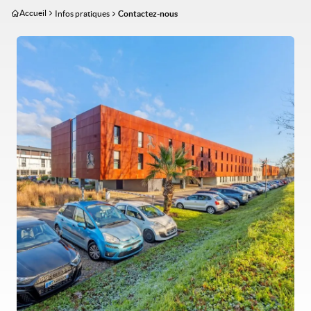
Aller
Accueil
Infos pratiques
Contactez-nous
au
contenu
Image
principal