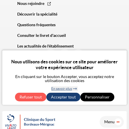
Nous rejoindre
Découvrir la spécialité
Questions fréquentes
Consulter le livret d'accueil
Les actualités de l'établissement
Nous utilisons des cookies sur ce site pour améliorer
votre expérience utilisateur
En cliquant sur le bouton Accepter, vous acceptez notre
utilisation des cookies
© 2026 Vivalto Santé
En savoir plus
CGU
Politique de confidentialité
Politique des cookies
Mentions légales
CGA
Retirer le
Exercer mes droits RGPD
Accessibilité Numérique : non conforme
Refuser tout
Accepter tout
consentement
Personnaliser
Clinique du Sport
Menu
Bordeaux-Mérignac