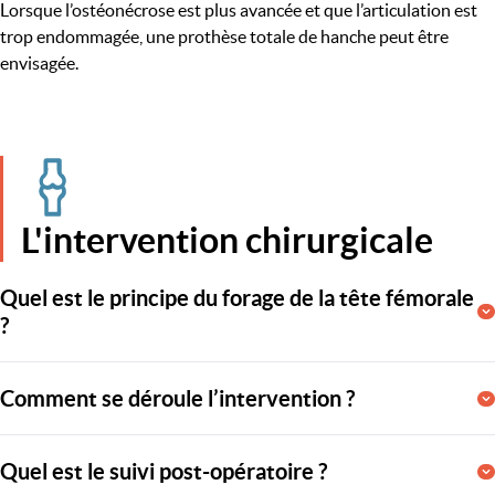
Lorsque l’ostéonécrose est plus avancée et que l’articulation est
trop endommagée, une prothèse totale de hanche peut être
envisagée.
L'intervention chirurgicale
Quel est le principe du forage de la tête fémorale
?
Le forage de la tête fémorale, aussi appelé décompression, est une
Comment se déroule l’intervention ?
intervention chirurgicale destinée à traiter l’ostéonécrose à un
stade précoce.
L’intervention est réalisée sous anesthésie générale ou
Quel est le suivi post-opératoire ?
Elle consiste à réaliser de petits canaux dans l’os afin de :
locorégionale.