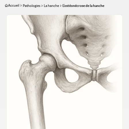
Aller
Accueil
Pathologies
La hanche
L’ostéonécrose de la hanche
au
contenu
Image
principal