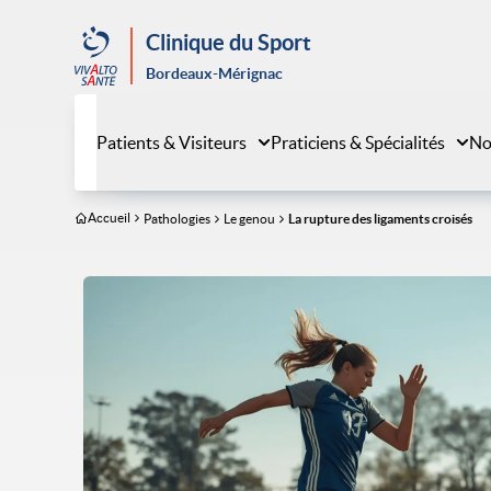
Aller
au
Clinique du Sport
contenu
Bordeaux-Mérignac
principal
Patients & Visiteurs
Praticiens & Spécialités
No
Accueil
Pathologies
Le genou
La rupture des ligaments croisés
Image