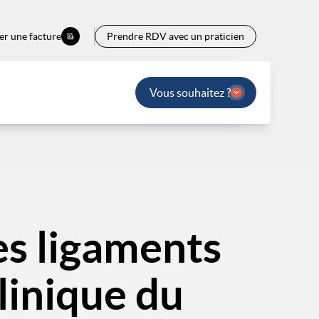
er une facture
Prendre RDV avec un praticien
Vous souhaitez ?
es ligaments
Clinique du