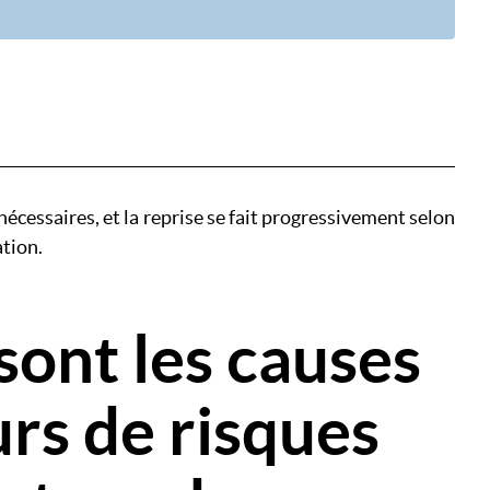
écessaires, et la reprise se fait progressivement selon
ation.
sont les causes
urs de risques