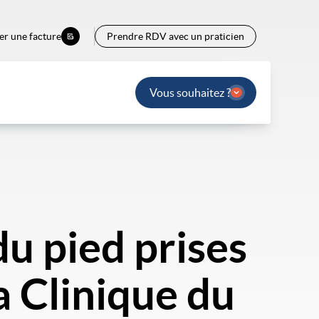
er une facture
Prendre RDV avec un praticien
Vous souhaitez ?
du pied prises
a Clinique du