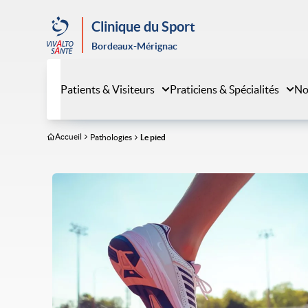
Aller
au
Clinique du Sport
contenu
Bordeaux-Mérignac
principal
Patients & Visiteurs
Praticiens & Spécialités
No
Accueil
Pathologies
Le pied
Image