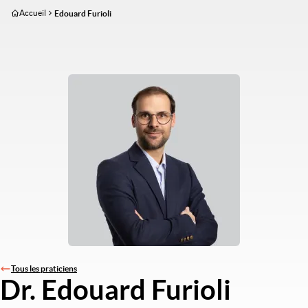
Aller
Accueil
Edouard Furioli
au
contenu
principal
Tous les praticiens
Dr. Edouard Furioli