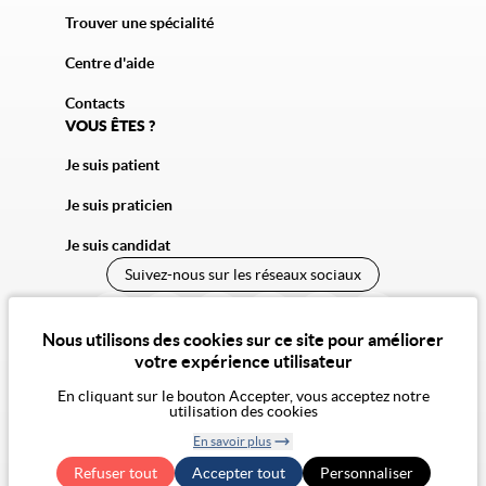
Trouver une spécialité
Centre d'aide
Contacts
VOUS ÊTES ?
Je suis patient
Je suis praticien
Je suis candidat
Suivez-nous sur les réseaux sociaux
Nous utilisons des cookies sur ce site pour améliorer
votre expérience utilisateur
En cliquant sur le bouton Accepter, vous acceptez notre
utilisation des cookies
© 2026 Vivalto Santé
En savoir plus
CGU
Confidentialité
Cookies
Mentions légales
CGA
Notre vision de l'éthique
Retirer le
Exercer mes droits RGPD
Accessibilité : non conforme
Refuser tout
Accepter tout
consentement
Personnaliser