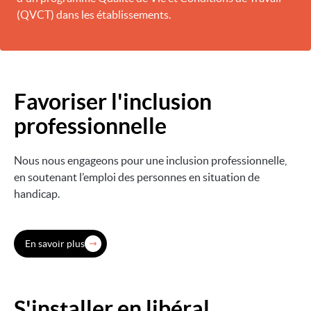
(QVCT) dans les établissements.
Favoriser l'inclusion
Image
professionnelle
Nous nous engageons pour une inclusion professionnelle,
en soutenant l’emploi des personnes en situation de
handicap.
En savoir plus
S'installer en libéral
Image