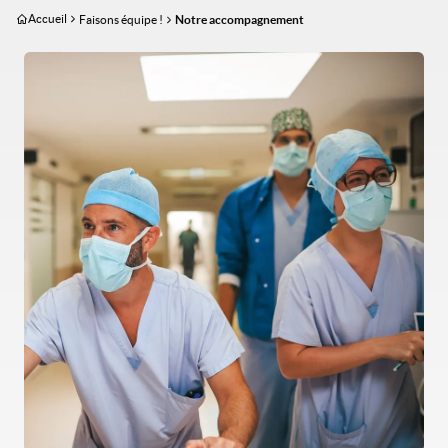
Aller
Accueil
Faisons équipe !
Notre accompagnement
au
contenu
Image
principal