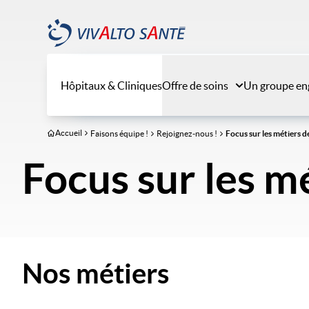
Aller
au
contenu
principal
Hôpitaux & Cliniques
Offre de soins
Un groupe en
Accueil
Faisons équipe !
Rejoignez-nous !
Focus sur les métiers d
Focus sur les m
Nos métiers