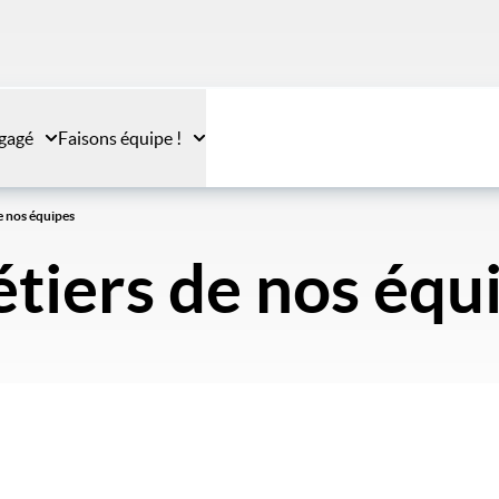
gagé
Faisons équipe !
e nos équipes
étiers de nos équ