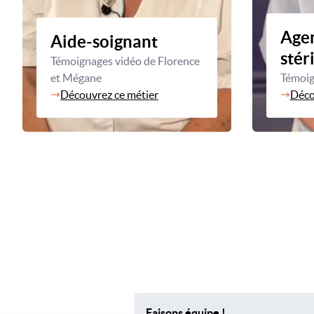
Agen
Aide-soignant
stér
Témoignages vidéo de Florence
et Mégane
Témoig
Découvrez ce métier
Déco
Faisons équipe !