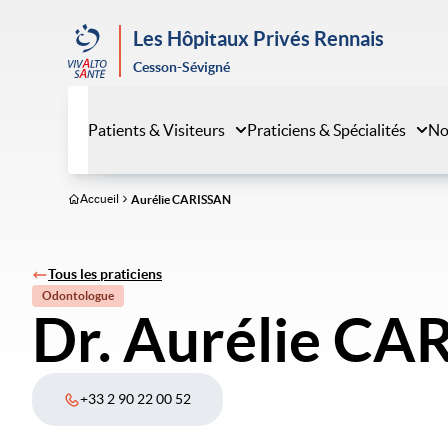
Aller
au
Les Hôpitaux Privés Rennais
contenu
Cesson-Sévigné
principal
Patients & Visiteurs
Praticiens & Spécialités
No
Accueil
Aurélie CARISSAN
Tous les praticiens
Odontologue
Dr. Aurélie CA
+33 2 90 22 00 52