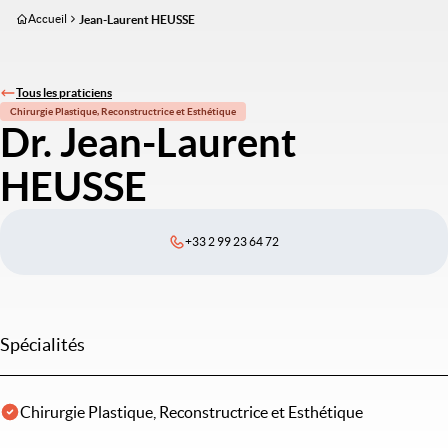
Aller
Accueil
Jean-Laurent HEUSSE
au
contenu
principal
Tous les praticiens
Chirurgie Plastique, Reconstructrice et Esthétique
Dr. Jean-Laurent
HEUSSE
+33 2 99 23 64 72
Spécialités
Chirurgie Plastique, Reconstructrice et Esthétique