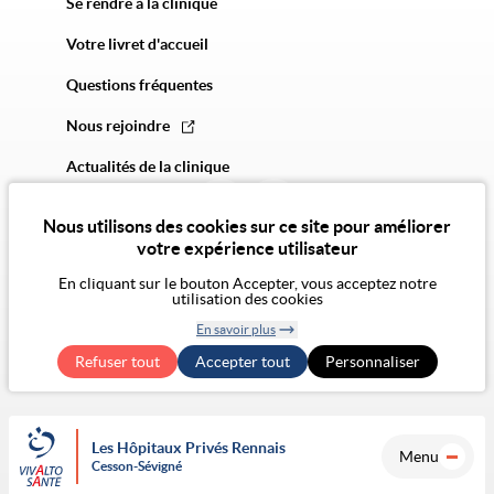
Se rendre à la clinique
Votre livret d'accueil
Questions fréquentes
Nous rejoindre
Actualités de la clinique
Nous utilisons des cookies sur ce site pour améliorer
votre expérience utilisateur
En cliquant sur le bouton Accepter, vous acceptez notre
utilisation des cookies
© 2026 Vivalto Santé
En savoir plus
CGU
Politique de confidentialité
Politique des cookies
Mentions légales
CGA
Retirer le
Exercer mes droits RGPD
Accessibilité Numérique : non conforme
Refuser tout
Accepter tout
consentement
Personnaliser
Les Hôpitaux Privés Rennais
Menu
Cesson-Sévigné