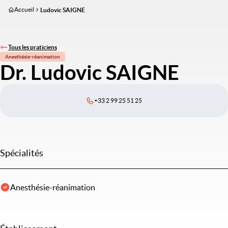
Aller
Accueil
Ludovic SAIGNE
au
contenu
principal
Tous les praticiens
Anesthésie-réanimation
Dr. Ludovic SAIGNE
+33 2 99 25 51 25
Spécialités
Anesthésie-réanimation