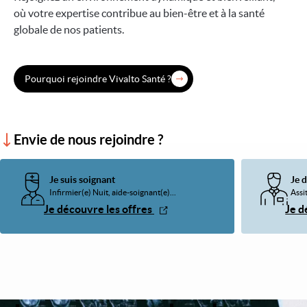
où votre expertise contribue au bien-être et à la santé
globale de nos patients.
Pourquoi rejoindre Vivalto Santé ?
Envie de nous rejoindre ?
Je suis soignant
Je 
Infirmier(e) Nuit, aide-soignant(e)...
Assit
Je découvre les offres
Je d