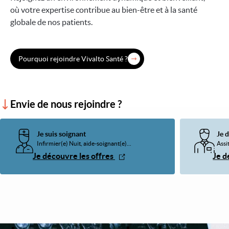
où votre expertise contribue au bien-être et à la santé
globale de nos patients.
Pourquoi rejoindre Vivalto Santé ?
Envie de nous rejoindre ?
Je suis soignant
Je 
Infirmier(e) Nuit, aide-soignant(e)...
Assit
Je découvre les offres
Je d