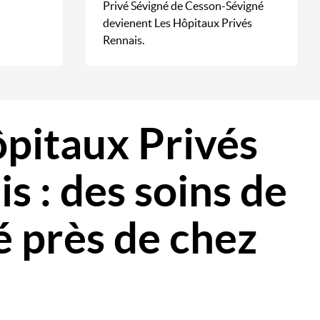
Privé Sévigné de Cesson-Sévigné
devienent Les Hôpitaux Privés
Rennais.
pitaux Privés
s : des soins de
é près de chez