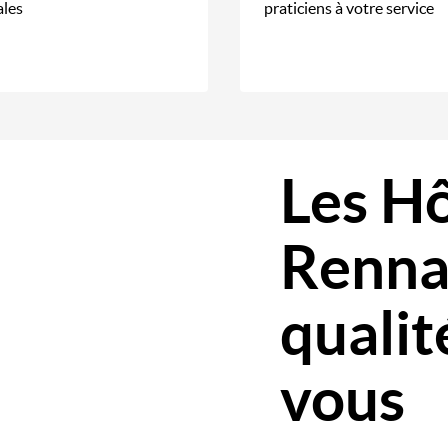
ales
praticiens à votre service
Les Hô
Rennai
qualit
vous