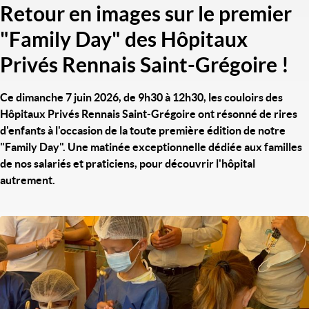
Retour en images sur le premier
Titre
"Family Day" des Hôpitaux
Privés Rennais Saint-Grégoire !
Ce dimanche 7 juin 2026, de 9h30 à 12h30, les couloirs des
Hôpitaux Privés Rennais Saint-Grégoire ont résonné de rires
d'enfants à l'occasion de la toute première édition de notre
"Family Day". Une matinée exceptionnelle dédiée aux familles
de nos salariés et praticiens, pour découvrir l'hôpital
autrement.
Image