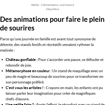
Atelier - L'alimentation, une histoire
d'équilibre
Des animations pour faire le plein
Titre
de sourires
Parce qu'une journée en famille est avant tout synonyme de
détente, des stands festifs et récréatifs venaient rythmer la
matinée :
Château gonflable :
Pour s'accorder une pause, se défouler et
rebondir de joie.
Métamorphose en couleur :
Un stand de maquillage avec un
peu de magie et beaucoup de sourires pour se transformer en
son personnage préféré.
C’est vous les artistes ! :
Crayons en main, les enfants ont pu
laisser parler leur imagination pour créer de magnifiques
chefs-d’œuvre.
Une petite faim ? :
Après l’effort, le réconfort avec un stand de