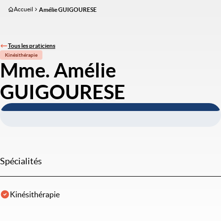
Aller
Accueil
Amélie GUIGOURESE
au
contenu
principal
Tous les praticiens
Kinésithérapie
Mme. Amélie
GUIGOURESE
Spécialités
Kinésithérapie