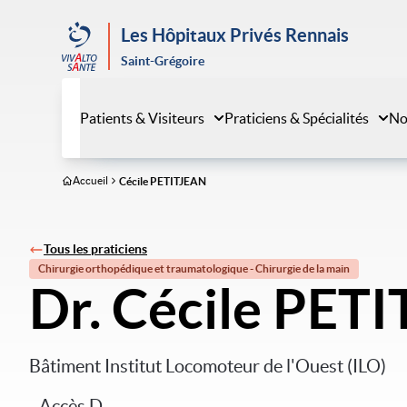
Aller
au
Les Hôpitaux Privés Rennais
contenu
Saint-Grégoire
principal
Patients & Visiteurs
Praticiens & Spécialités
No
Accueil
Cécile PETITJEAN
Tous les praticiens
Chirurgie orthopédique et traumatologique - Chirurgie de la main
Dr. Cécile PET
Bâtiment Institut Locomoteur de l'Ouest (ILO)
- Accès D