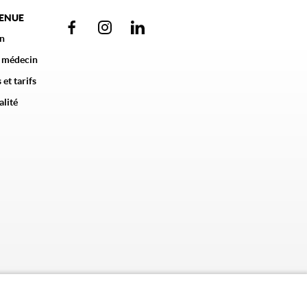
VENUE
n
 médecin
 et tarifs
alité