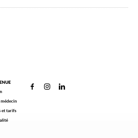
VENUE
n
 médecin
 et tarifs
alité