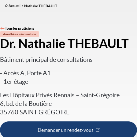
Aller
Accueil
Nathalie THEBAULT
au
contenu
principal
Tous les praticiens
Anesthésie-réanimation
Dr. Nathalie THEBAULT
Bâtiment principal de consultations
- Accès A, Porte A1
- 1er étage
Les Hôpitaux Privés Rennais – Saint-Grégoire
6, bd. de la Boutière
35760 SAINT GRÉGOIRE
Demander un rendez-vous