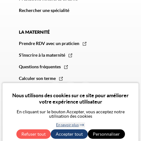
Rechercher une spécialité
LA MATERNITÉ
Prendre RDV avec un praticien
S'inscrire à la maternité
Questions fréquentes
Calculer son terme
Nous utilisons des cookies sur ce site pour améliorer
votre expérience utilisateur
En cliquant sur le bouton Accepter, vous acceptez notre
utilisation des cookies
© 2026 Vivalto Santé
En savoir plus
CGU
Politique de confidentialité
Politique des cookies
Mentions légales
CGA
Retirer le
Exercer mes droits RGPD
Accessibilité Numérique : non conforme
Refuser tout
Accepter tout
consentement
Personnaliser