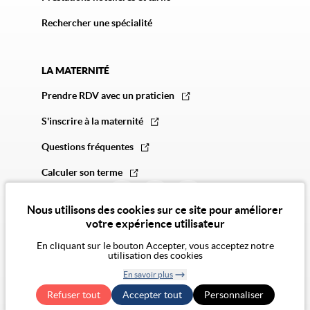
Rechercher une spécialité
LA MATERNITÉ
Prendre RDV avec un praticien
S'inscrire à la maternité
Questions fréquentes
Calculer son terme
Nous utilisons des cookies sur ce site pour améliorer
votre expérience utilisateur
En cliquant sur le bouton Accepter, vous acceptez notre
utilisation des cookies
© 2026 Vivalto Santé
En savoir plus
CGU
Politique de confidentialité
Politique des cookies
Mentions légales
CGA
Retirer le
Exercer mes droits RGPD
Accessibilité Numérique : non conforme
Refuser tout
Accepter tout
consentement
Personnaliser