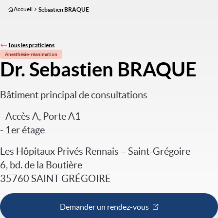
Aller
Accueil
Sebastien BRAQUE
au
contenu
principal
Tous les praticiens
Anesthésie-réanimation
Dr. Sebastien BRAQUE
Bâtiment principal de consultations
- Accès A, Porte A1
- 1er étage
Les Hôpitaux Privés Rennais – Saint-Grégoire
6, bd. de la Boutière
35760 SAINT GRÉGOIRE
Demander un rendez-vous