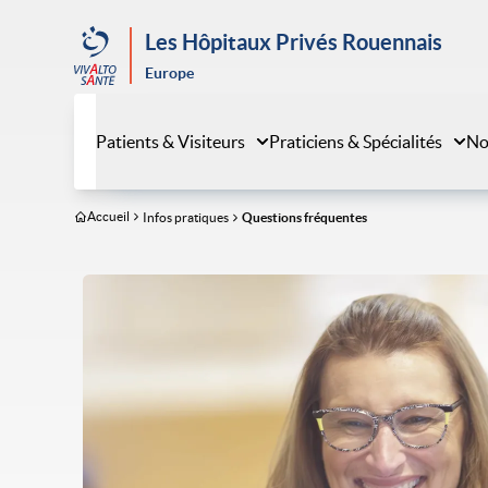
Aller
au
Les Hôpitaux Privés Rouennais
contenu
Europe
principal
Patients & Visiteurs
Praticiens & Spécialités
No
Accueil
Infos pratiques
Questions fréquentes
Image