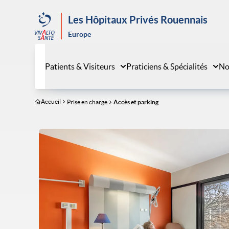
Aller
au
Les Hôpitaux Privés Rouennais
contenu
Europe
principal
Patients & Visiteurs
Praticiens & Spécialités
No
Accueil
Prise en charge
Accès et parking
Image