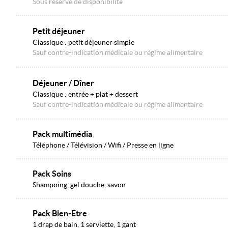
Sous réserve de disponibilité
Petit déjeuner
Classique : petit déjeuner simple
Sauf contre-indication médicale ou régime alimentaire
Déjeuner / Dîner
Classique : entrée + plat + dessert
Sauf contre-indication médicale ou régime alimentaire
Pack multimédia
Téléphone / Télévision / Wifi / Presse en ligne
Pack Soins
Shampoing, gel douche, savon
Pack Bien-Etre
1 drap de bain, 1 serviette, 1 gant