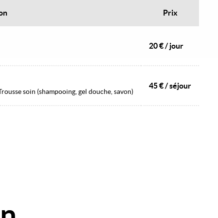
on
Prix
20 € / jour
45 € / séjour
t) Trousse soin (shampooing, gel douche, savon)
Image
on