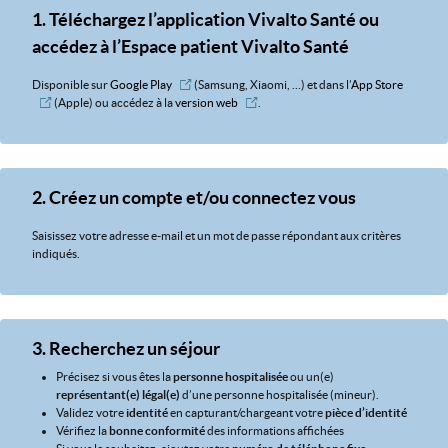
1. Téléchargez l’application Vivalto Santé ou
accédez à l’Espace patient Vivalto Santé
Disponible sur
Google Play
(Samsung, Xiaomi, …) et dans l’
App Store
(Apple) ou accédez à la
version web
.
2. Créez un compte et/ou connectez vous
Saisissez votre adresse e-mail et un mot de passe répondant aux critères
indiqués.
3. Recherchez un séjour
Précisez si vous êtes la
personne hospitalisée
ou un(e)
représentant(e) légal(e)
d’une personne hospitalisée (mineur).
Validez votre
identité
en capturant/chargeant votre
pièce d’identité
Vérifiez la
bonne conformité
des informations affichées