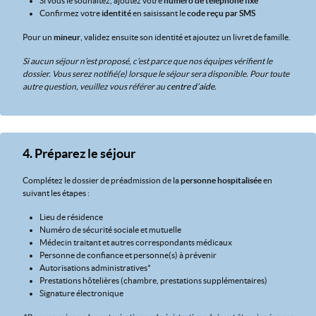
Si vous le souhaitez, ajoutez votre
numéro de téléphone fixe
Confirmez votre
identité
en saisissant le
code reçu par SMS
Pour un
mineur
, validez ensuite son identité et ajoutez un livret de famille.
Si aucun séjour n’est proposé, c’est parce que nos équipes vérifient le
dossier. Vous serez notifié(e) lorsque le séjour sera disponible. Pour toute
autre question, veuillez vous référer au
centre d’aide
.
4. Préparez le séjour
Complétez le dossier de préadmission de la
personne hospitalisée
en
suivant les étapes :
Lieu de résidence
Numéro de sécurité sociale et mutuelle
Médecin traitant et autres correspondants médicaux
Personne de confiance et personne(s) à prévenir
Autorisations administratives*
Prestations hôtelières (chambre, prestations supplémentaires)
Signature électronique