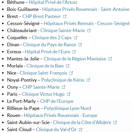
Béthune –
Hôpital Privé de l'Artois
Bois-Guillaume -
Hôpitaux Privés Rouennais - Saint-Antoine
Brest –
CHP Brest Pasteur
Cesson-Sévigné –
Hôpitaux Privés Rennais - Cesson-Sévigné
Châteaubriant -
Clinique Sainte-Marie
Coquelles –
Clinique des 2 Caps
Dinan -
Clinique du Pays de Rance
Evreux -
Hôpital Privé de l'Eure
Mantes-la-Jolie –
Clinique de la Région Mantaise
Morlaix -
Clinique de la Baie
Nice -
Clinique Saint-François
Noyal-Pontivy –
Polyclinique de Kério
Osny –
CHP Sainte-Marie
Paris –
Clinique Victor Hugo
Le Port-Marly –
CHP de l’Europe
Rillieux-la-Pape –
Polyclinique Lyon Nord
Rouen -
Hôpitaux Privés Rouennais - Europe
Saint-Aubin-sur-Scie -
Clinique de la Côte d'Albâtre
Saint-Cloud –
Clinique du Val d’Or