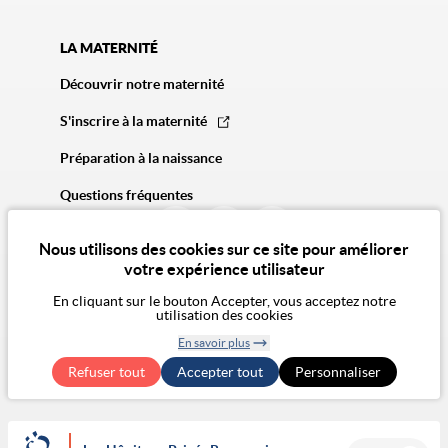
LA MATERNITÉ
Découvrir notre maternité
S'inscrire à la maternité
Préparation à la naissance
Questions fréquentes
Nous utilisons des cookies sur ce site pour améliorer
votre expérience utilisateur
En cliquant sur le bouton Accepter, vous acceptez notre
utilisation des cookies
© 2026 Vivalto Santé
En savoir plus
CGA
Politique de confidentialité
Politique des cookies
Mentions légales
CGU
Retirer le
Exercer mes droits RGPD
Accessibilité Numérique : non conforme
Refuser tout
Accepter tout
consentement
Personnaliser