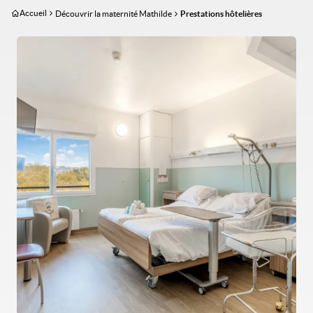
Aller
Accueil
Découvrir la maternité Mathilde
Prestations hôtelières
au
contenu
Image
principal