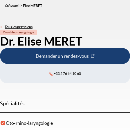
Aller
Accueil
Elise MERET
au
contenu
principal
Tous les praticiens
Oto-rhino-laryngologie
Dr. Elise MERET
Demander un rendez-vous
+33 2 76 64 10 60
Spécialités
Oto-rhino-laryngologie