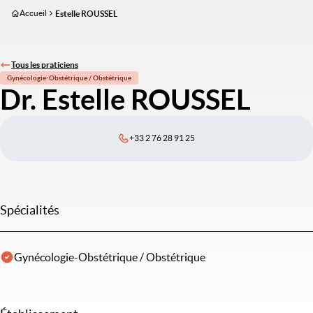
Aller
Accueil
Estelle ROUSSEL
au
contenu
principal
Tous les praticiens
Gynécologie-Obstétrique / Obstétrique
Dr. Estelle ROUSSEL
+33 2 76 28 91 25
Spécialités
Gynécologie-Obstétrique / Obstétrique