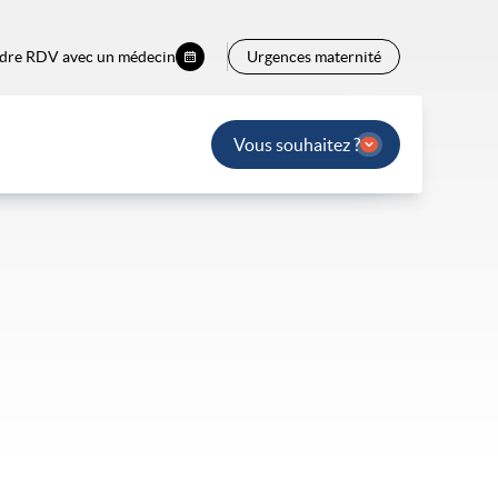
dre RDV avec un médecin
Urgences maternité
Vous souhaitez ?