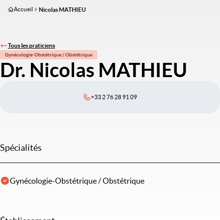
Aller
Accueil
Nicolas MATHIEU
au
contenu
principal
Tous les praticiens
Gynécologie-Obstétrique / Obstétrique
Dr. Nicolas MATHIEU
+33 2 76 28 91 09
Spécialités
Gynécologie-Obstétrique / Obstétrique