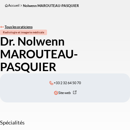
Aller
Accueil
Nolwenn MAROUTEAU-PASQUIER
au
contenu
principal
Tous les praticiens
Radiologie et imagerie médicale
Dr. Nolwenn
MAROUTEAU-
PASQUIER
+33 2 32 64 50 70
Site web
Spécialités