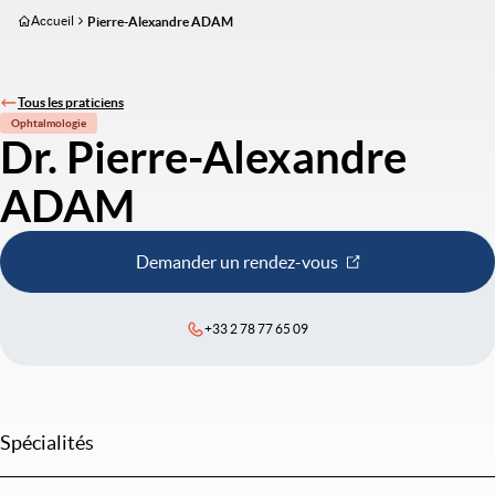
Aller
Accueil
Pierre-Alexandre ADAM
au
contenu
principal
Tous les praticiens
Ophtalmologie
Dr. Pierre-Alexandre
ADAM
Demander un rendez-vous
+33 2 78 77 65 09
Spécialités