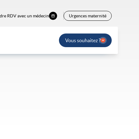
dre RDV avec un médecin
Urgences maternité
Vous souhaitez ?