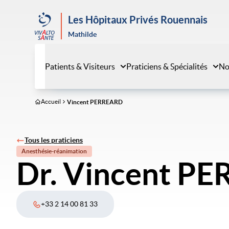
Aller
au
Les Hôpitaux Privés Rouennais
contenu
Mathilde
principal
Patients & Visiteurs
Praticiens & Spécialités
No
Accueil
Vincent PERREARD
Tous les praticiens
Anesthésie-réanimation
Dr. Vincent P
+33 2 14 00 81 33