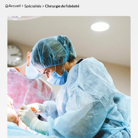
Aller
Accueil
Spécialités
Chirurgie de l'obésité
au
contenu
Image
principal