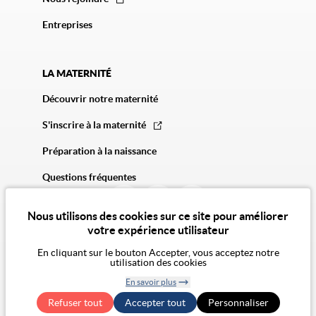
Entreprises
LA MATERNITÉ
Découvrir notre maternité
S'inscrire à la maternité
Préparation à la naissance
Questions fréquentes
Nous utilisons des cookies sur ce site pour améliorer
votre expérience utilisateur
En cliquant sur le bouton Accepter, vous acceptez notre
utilisation des cookies
© 2026 Vivalto Santé
En savoir plus
CGA
Politique de confidentialité
Politique des cookies
Mentions légales
CGU
Retirer le
Exercer mes droits RGPD
Accessibilité Numérique : non conforme
Refuser tout
Accepter tout
consentement
Personnaliser