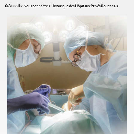
Aller
Accueil
Nous connaître
Historique des Hôpitaux Privés Rouennais
au
contenu
Image
principal