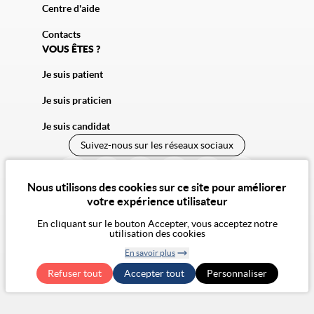
Centre d'aide
Contacts
VOUS ÊTES ?
Je suis patient
Je suis praticien
Je suis candidat
Suivez-nous sur les réseaux sociaux
Nous utilisons des cookies sur ce site pour améliorer
votre expérience utilisateur
En cliquant sur le bouton Accepter, vous acceptez notre
utilisation des cookies
© 2026 Vivalto Santé
En savoir plus
CGU
Confidentialité
Cookies
Mentions légales
CGA
Notre vision de l'éthique
Retirer le
Exercer mes droits RGPD
Accessibilité : non conforme
Refuser tout
Accepter tout
consentement
Personnaliser