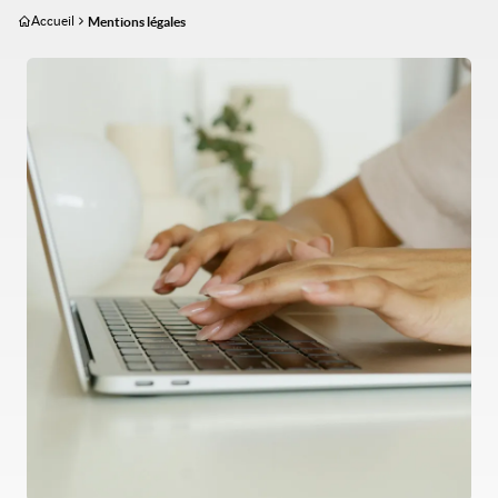
Aller
Accueil
Mentions légales
au
contenu
Image
principal