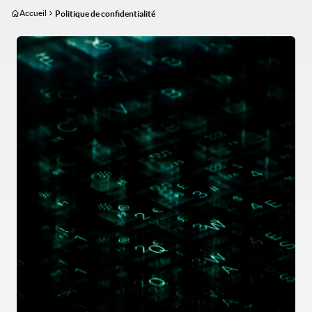
Aller
Accueil
Politique de confidentialité
au
contenu
Image
principal