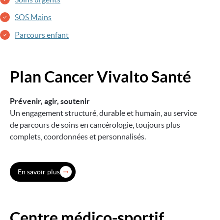
SOS Mains
Parcours enfant
Plan Cancer Vivalto Santé
Image
Prévenir, agir, soutenir
Un engagement structuré, durable et humain, au service
de parcours de soins en cancérologie, toujours plus
complets, coordonnées et personnalisés.
En savoir plus
Centre médico-sportif
Image