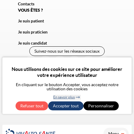
Contacts
VOUS ÊTES ?
Je suis patient
Je suis praticien
Je suis candidat
Suivez-nous sur les réseaux sociaux
Nous utilisons des cookies sur ce site pour améliorer
votre expérience utilisateur
En cliquant sur le bouton Accepter, vous acceptez notre
utilisation des cookies
© 2026 Vivalto Santé
En savoir plus
CGU
Confidentialité
Cookies
Mentions légales
CGA
Notre vision de l'éthique
Retirer le
Exercer mes droits RGPD
Accessibilité : non conforme
Refuser tout
Accepter tout
consentement
Personnaliser
Menu