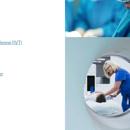
Image
réenne (IVT)
er