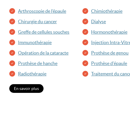
Arthroscopie de l’épaule
Chimiothérapie
Chirurgie du cancer
Dialyse
Greffe de cellules souches
Hormonothérapie
Immunothérapie
Injection Intra-Vit
Opération de la cataracte
Prothèse de genou
Prothèse de hanche
Prothèse d'épaule
Radiothérapie
Traitement du canc
En savoir plus