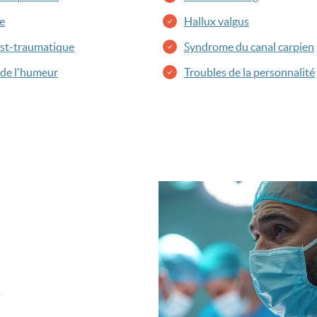
e
Hallux valgus
ost-traumatique
Syndrome du canal carpien
 de l'humeur
Troubles de la personnalité
Image
s