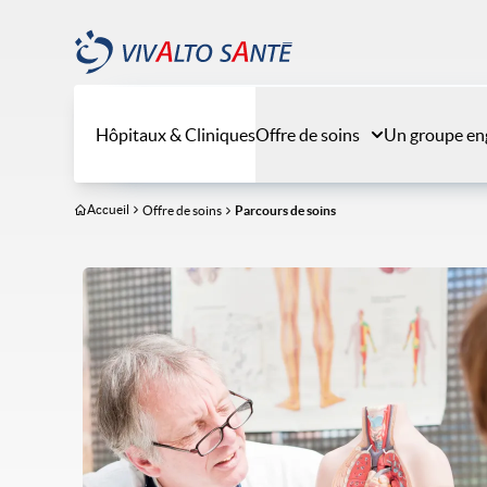
Aller
au
contenu
principal
Hôpitaux & Cliniques
Offre de soins
Un groupe en
Accueil
Offre de soins
Parcours de soins
Image