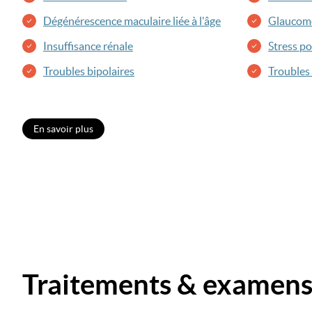
Dégénérescence maculaire liée à l'âge
Glaucom
Insuffisance rénale
Stress p
Troubles bipolaires
Troubles
En savoir plus
Traitements & examen