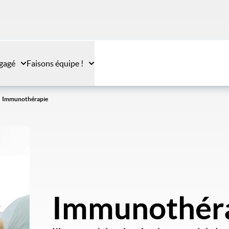
gagé
Faisons équipe !
Immunothérapie
Immunothér