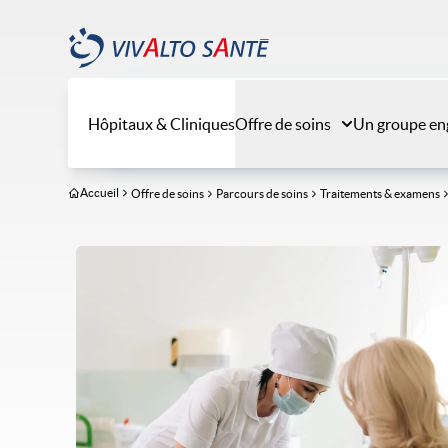
Aller
au
contenu
principal
Hôpitaux & Cliniques
Offre de soins
Un groupe en
Accueil
Offre de soins
Parcours de soins
Traitements & examens
Image