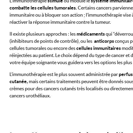
L'immunothérapie
stimule
ou module le
système immunitaire 
combatte les cellules tumorales.
Certains cancers parvienne
immunitaire ou à bloquer son action ; l’immunothérapie vise à
réactiver la réponse immunitaire contre la tumeur.
Il existe plusieurs approches : les
médicaments
qui “déverrou
(inhibiteurs de points de contrôle), ou les
anticorps
conçus p
cellules tumorales ou encore des
cellules immunitaires
modif
réinjectées au patient. Le choix dépend du type de cancer et d
votre équipe soignante vous guidera vers les options les plus
L’immunothérapie est le plus souvent administrée par
perfus
cutanée,
mais certains traitements peuvent être donnés sou
crèmes pour des cancers cutanés très localisés ou directement
cancers urothéliaux.