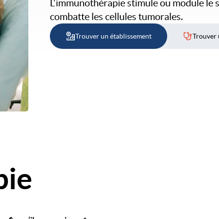
L'immunothérapie stimule ou module le s
combatte les cellules tumorales.
Trouver un établissement
Trouver 
pie
Image