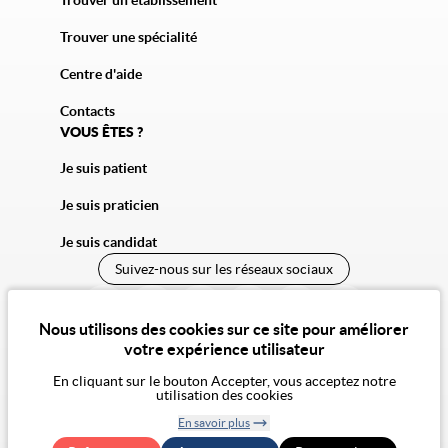
Trouver une spécialité
Centre d'aide
Contacts
VOUS ÊTES ?
Je suis patient
Je suis praticien
Je suis candidat
Suivez-nous sur les réseaux sociaux
Nous utilisons des cookies sur ce site pour améliorer
votre expérience utilisateur
En cliquant sur le bouton Accepter, vous acceptez notre
utilisation des cookies
© 2026 Vivalto Santé
En savoir plus
CGU
Confidentialité
Cookies
Mentions légales
CGA
Notre vision de l'éthique
Retirer le
Exercer mes droits RGPD
Accessibilité : non conforme