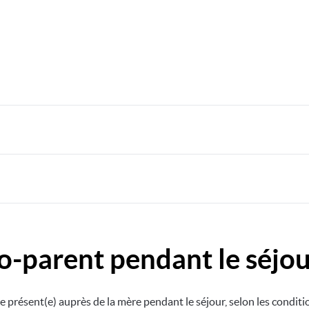
viettes et gants de toilette) ;
ères, chaussettes, bonnets) ;
ment si besoin ;
ent être proposées par les équipes.
mmandé de ne pas apporter d’objets de valeur (bijoux, argent, objet
o-parent pendant le séjo
u de vol.
présent(e) auprès de la mère pendant le séjour, selon les conditio