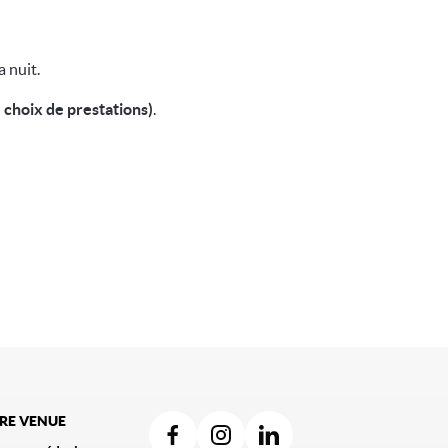
 nuit.
mpagneront pour leur utilisation pendant le séjour.
e choix de prestations)
.
RE VENUE